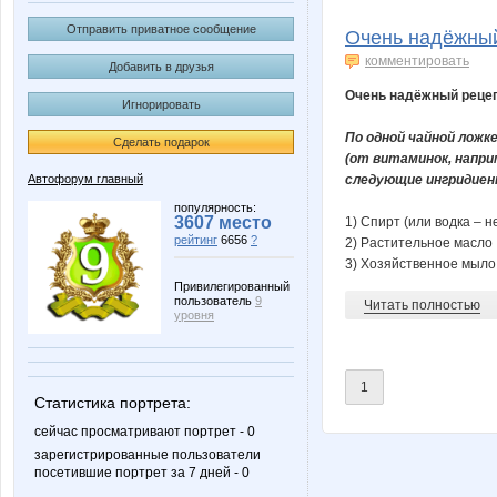
БеняКурва
Джени
Отправить приватное сообщение
Очень надёжный 
комментировать
Добавить в друзья
Очень надёжный рецепт
Игнорировать
Воробушек
По одной чайной ложк
Сделать подарок
(от витаминок, напри
Автофорум главный
следующие ингридие
популярность:
3607 место
1) Спирт (или водка – н
рейтинг
6656
?
2) Растительное масло
3) Хозяйственное мыло 
Привилегированный
пользователь
9
Читать полностью
уровня
1
Статистика портрета:
сейчас просматривают портрет - 0
зарегистрированные пользователи
посетившие портрет за 7 дней - 0