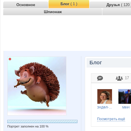
Блог
( 1 )
Основное
Друзья
( 120 
Шпионаж
Блог
17
3НДФЛ-НН
MihH
Посмотреть ещё
Портрет заполнен на 100 %